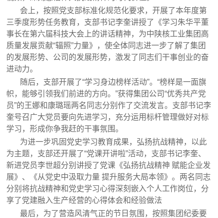
会上，按照党支部标准化规范化要求，开展了本年度第
三季度形势任务教育，支部书记李奎讲授了《学习朱华平董
事长在第六届科技大会上的讲话精神，为中陕核工业集团高
质量发展贡献“辐照”力量》，使全体同志进一步了解了集团
的发展形势、公司的发展形势，激发了同志们干事创业的奋
进动力。
随后，支部开展了“学习身边榜样活动”。“榜样是一面旗
帜，能够引领我们前进的方向。”获得集团公司“优秀共产党
员”的王娜和康璐瑶两名同志分别作了交流发言。支部书记李
奎号召广大党员要向先进学习，充分运用标杆管理做好对标
学习，形成你争我赶的干事氛围。
为进一步巩固党史学习教育成果，弘扬抗战精神，以此
为主题，支部还开展了“党课开讲啦”活动，支部书记李奎、
新进党员李世超分别讲授了党课《弘扬抗战精神 赋能企业发
展》、《从党史中汲取力量 提升服务大局本领》。两名同志
分别将抗战精神和党史学习心得深刻嵌入个人工作岗位，分
享了党建融入生产经营的心得体会和经验做法
最后，为了营造风清气正的节日氛围，按照集团纪委要