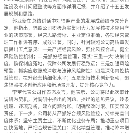
建设及审计问题整改等方面作详细汇报，并介绍了十五五发
展规划和思路。
郭亚新在总结讲话中对辐照产业的发展成绩给予充分肯
定，他指出，辐照公司积极落实集团大力发展核技术应用产
业的决策部署，经营思路清晰、主业定位准确，各项经营管
理工作推进有序、成效显著。同时，针对辐照公司高质量发
展提出五点意见：一是严控经营风险，强化风控合规，健全
风险防控机制；二是抓好经营管理，落实“三重一大”决策制
度，确保制度落地，保障公司发展行稳致远；三是加强风险
预警，抓实应收账款清收与法律风险防控；四是深化内控精
益管理，提升经营精细化水平；五是坚持技术创新驱动，聚
焦辐照技术创新应用和新场景开发，提升核心竞争力。
李奎代表公司作表态发言，他表示，公司将以此次审计
调研为契机，对调研中指出的问题、提出的意见建议，逐条
梳理、逐项剖析，建立问题台账、明确整改时限、压实整改
责任。下一步，公司将从严抓好合规风险管控，持续完善制
度体系；坚守主责主业，不断优化业务布局；推动重点项目
加快落地，严把合规管理关口；深化精益管理，推动降本增