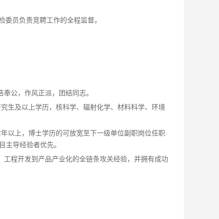
检委员负责竞聘工作的全程监督。
洁奉公，作风正派，团结同志。
硕士研究生及以上学历，核科学、辐射化学、材料科学、环境
2年以上，博士学历的可放宽至下一级单位副职岗位任职
项目主导经验者优先。
发、工程开发到产品产业化的全链条攻关经验，并拥有成功