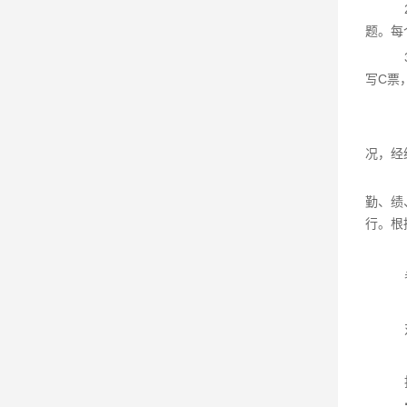
题。每
写C票
况，经
勤、绩
行。根