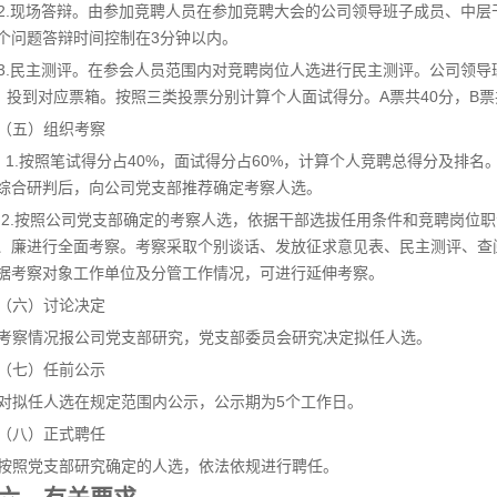
2.现场答辩。由参加竞聘人员在参加竞聘大会的公司领导班子成员、中层
个问题答辩时间控制在3分钟以内。
3.民主测评。在参会人员范围内对竞聘岗位人选进行民主测评。公司领导
，投到对应票箱。按照三类投票分别计算个人面试得分。A票共40分，B票共
（五）组织考察
1.按照笔试得分占40%，面试得分占60%，计算个人竞聘总得分及排
综合研判后，向公司党支部推荐确定考察人选。
2.按照公司党支部确定的考察人选，依据干部选拔任用条件和竞聘岗位
、廉进行全面考察。考察采取个别谈话、发放征求意见表、民主测评、查
据考察对象工作单位及分管工作情况，可进行延伸考察。
（六）讨论决定
考察情况报公司党支部研究，党支部委员会研究决定拟任人选。
（七）任前公示
对拟任人选在规定范围内公示，公示期为5个工作日。
（八）正式聘任
按照党支部研究确定的人选，依法依规进行聘任。