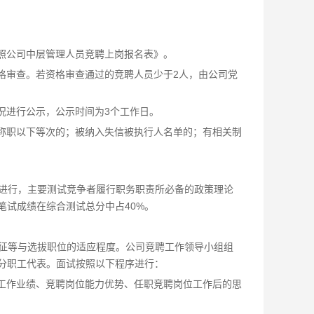
辐照公司中层管理人员竞聘上岗报名表》。
格审查。若资格审查通过的竞聘人员少于2人，由公司党
况进行公示，公示时间为3个工作日。
为称职以下等次的；被纳入失信被执行人名单的；有相关制
进行，主要测试竞争者履行职务职责所必备的政策理论
笔试成绩在综合测试总分中占40%。
征等与选拔职位的适应程度。公司竞聘工作领导小组组
分职工代表。面试按照以下程序进行：
、工作业绩、竞聘岗位能力优势、任职竞聘岗位工作后的思