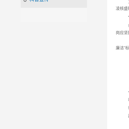
凌核盛
岗应坚
廉洁”