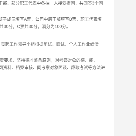
干部、部分职工代表中各抽一人接受提问，共回答3个问
班子成员填写A票，公司中层干部填写B票，职工代表填
30分，C票共30分，满分为100分。
名。竞聘工作领导小组根据笔试、面试、个人工作业绩情
职责要求，坚持德才兼备原则，对考察对象的德、能、
阅资料、档案审核、同考察对象面谈、廉政考试等方法进