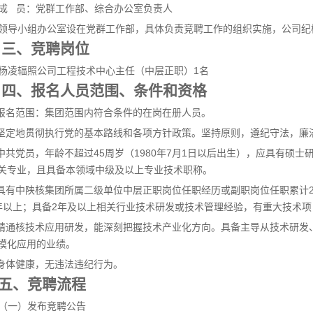
成 员：党群工作部、综合办公室负责人
领导小组办公室设在党群工作部，具体负责竞聘工作的组织实施，公司纪
三、竞聘岗位
杨凌辐照公司工程技术中心主任（中层正职）1名
四、报名人员范围、条件和资格
.报名范围：集团范围内符合条件的在岗在册人员。
.坚定地贯彻执行党的基本路线和各项方针政策。坚持原则，遵纪守法，廉
.中共党员，年龄不超过45周岁（1980年7月1日以后出生），应具有
关专业，且具备本领域中级及以上专业技术职称。
.具有中陕核集团所属二级单位中层正职岗位任职经历或副职岗位任职累计
年以上；具备2年及以上相关行业技术研发或技术管理经验，有重大技术
.精通核技术应用研发，能深刻把握技术产业化方向。具备主导从技术研
模化应用的业绩。
.身体健康，无违法违纪行为。
五、竞聘流程
（一）发布竞聘公告