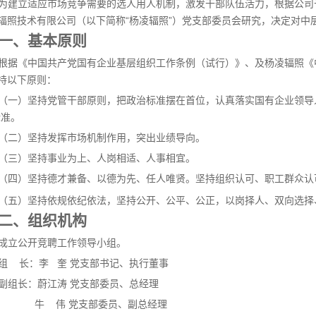
为建立适应市场竞争需要的选人用人机制，激发干部队伍活力，根据公司
辐照技术有限公司（以下简称“杨凌辐照”）党支部委员会研究，决定对中
一、基本原则
根据《中国共产党国有企业基层组织工作条例（试行）》、及杨凌辐照《
持以下原则：
（一）坚持党管干部原则，把政治标准摆在首位，认真落实国有企业领导
标准。
（二）坚持发挥市场机制作用，突出业绩导向。
（三）坚持事业为上、人岗相适、人事相宜。
（四）坚持德才兼备、以德为先、任人唯贤。坚持组织认可、职工群众认
（五）坚持依规依纪依法，坚持公开、公平、公正，以岗择人、双向选择
二、组织机构
成立公开竞聘工作领导小组。
组 长：李 奎 党支部书记、执行董事
副组长：蔚江涛 党支部委员、总经理
牛 伟 党支部委员、副总经理