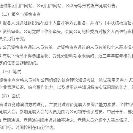
通过集团门户网站、公司门户网站、公众号等形式发布竞聘公告。
（二）报名与资格审查
1.报名人员通过组织推荐或个人自荐等方式报名，并填写《中陕核杨凌
2.资格审查。公司党群工作部牵头，会同公司纪检委员对报名人员进行资
员会另行研究。
3.公示资格审查通过人员名单。对资格审查通过的人员名单和个人基本情
4.有以下情形不得参加竞聘：受处分影响期限未满的；近三年年度考核
定的任职回避情形的。
（三）笔试
资格审查合格人员参加公司组织的综合理论知识考试。笔试采用闭卷方式
企业管理知识、综合写作能力，以及运用这些知识解决实际问题的能力。
（四）面试
面试以竞聘演讲方式进行，主要测试评价竞聘人员综合能力素质、个性特
竞聘大会。参加竞聘大会的人员范围为公司领导班子成员、中层干部、部
1.竞聘演讲。竞聘演讲顺序通过抽签决定。竞聘人员介绍个人基本情况
和目标。时间控制在15分钟内。