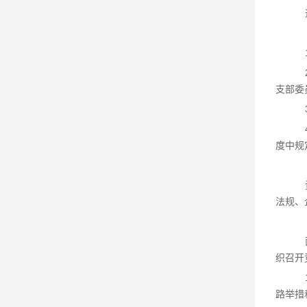
支部委
度中规
法规、
织召开
路举措