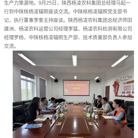
生产力策源地。9月25日，陕西杨凌农科集团总经理马起一
行到中陕核杨凌辐照座谈交流。中陕核杨凌辐照党支部书
记、执行董事李奎主持座谈。陕西杨凌农科集团总经济师田
建洲、杨凌农科运营公司经理李猛、杨凌农科检测有限公司
经理罗杨，中陕核杨凌辐照生产部、技术质量部负责人参加
交流。