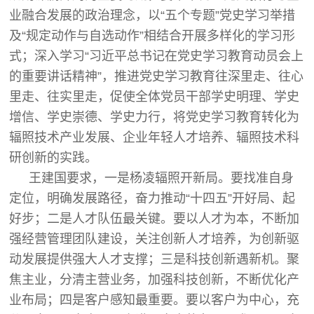
业融合发展的政治理念，以“五个专题”党史学习举措
及“规定动作与自选动作”相结合开展多样化的学习形
式；深入学习“习近平总书记在党史学习教育动员会上
的重要讲话精神”，推进党史学习教育往深里走、往心
里走、往实里走，促使全体党员干部学史明理、学史
增信、学史崇德、学史力行，将党史学习教育转化为
辐照技术产业发展、企业年轻人才培养、辐照技术科
研创新的实践。
王建国要求，一是杨凌辐照开新局。要找准自身
定位，明确发展路径，奋力推动“十四五”开好局、起
好步；二是人才队伍最关键。要以人才为本，不断加
强经营管理团队建设，关注创新人才培养，为创新驱
动发展提供强大人才支撑；三是科技创新遇新机。聚
焦主业，分清主营业务，加强科技创新，不断优化产
业布局；四是客户感知最重要。要以客户为中心，充