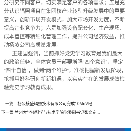
分研究不同客户，切实满足客户的各项需求；五是充
分认识辐照项目在集团核产业转型升级发展中的重要
意义，创新市场开发模式，加大市场开发力度，不断
提高企业竞争力；六是加强设备配套化、生产现场、
成本管控等精细化管理工作，提升公司经济效益，推
动杨凌公司高质量发展。
王建国强调，当前抓好党史学习教育是我们最大
的政治任务，全体党员干部要增强“四个意识”，坚定
“四个自信”，做到“两个维护”，准确把握新发展阶段，
抢抓用好科研创新新机遇，以实实在在的发展成效检
验党史学习教育成果。
上一篇:
杨凌核盛辐照技术有限公司完成10MeV电...
下一篇:
兰州大学核科学与技术学院党委副书记张文定...