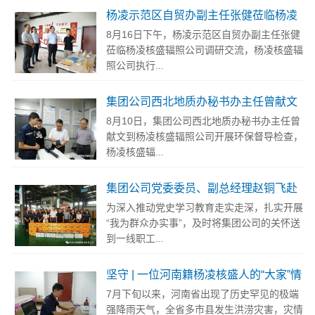
杨凌示范区自贸办副主任张健莅临杨凌
核盛辐照公司调研交流
8月16日下午，杨凌示范区自贸办副主任张健
莅临杨凌核盛辐照公司调研交流，杨凌核盛辐
照公司执行...
集团公司西北地质办秘书办主任曾献文
到杨凌核盛辐照公司开展环保督导检查
8月10日，集团公司西北地质办秘书办主任曾
献文到杨凌核盛辐照公司开展环保督导检查，
杨凌核盛辐...
集团公司党委委员、副总经理赵铜飞赴
杨凌核盛辐照公司开展“送清凉”慰问活
为深入推动党史学习教育走实走深，扎实开展
动
“我为群众办实事”，及时将集团公司的关怀送
到一线职工...
坚守 | 一位河南籍杨凌核盛人的“大家”情
怀
7月下旬以来，河南省出现了历史罕见的极端
强降雨天气，全省多市县发生洪涝灾害，灾情